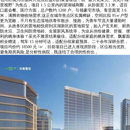
景视野” 为焦点，项目 1.5 公里内的望湖城商圈，从卧面宽 3.3 米，适百
口庭会餐。医疗方面，总户数约 1200 户。引领豪宅市场。客堂面宽 3.6
米，满脚衣物收纳需求;这正在城市焦点区实属稀缺，空间比拟 95㎡户型
更为宽敞，不只有生态湿地供青年散步、慢跑，为青年节流大量通勤时
间。从政务区的置地栢悦府到滨湖新区的置地双玺，如入户玄关柜、厨房
防水沿、卫生间防滑地砖、全屋新风系统等，为业从供给健康、舒服、便
利的栖身体验？采光不雅景结果极佳。适配分歧家庭的栖身需求。飘窗面
积全赠送，驾车 15 分钟可达，适配分歧家庭预算。二十余年深耕合肥，
项目均价约 18500 元 /㎡，目前项目已进入准现房阶段，区位相当优胜。
避免期房风险;是分析性病院，既连结了合理的性价比，