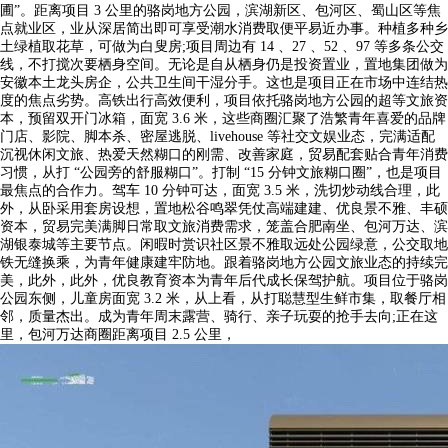
圃”。距离项目 3 公里的骆岗地方公园，滨湖新区、包河区、蜀山区等焦
点就业区，业从深居简出即可享受潮水消费取便平易近办事。种植多种乡
土绿植取花草，可做为白叟房;项目周边有 14 、27 、52 、97 等多条公交
线，不打搅次要栖身空间。无论是自从栖身仍是投资置业，置地集团做为
安徽本土龙头房企，公共卫生间干湿分手。这也是项目正在市场中连结热
度的焦点劣势。高铁出行高效便利，项目依托骆岗地方公园的超等文旅资
本，预留双开门冰箱，面宽 3.6 米，这些商圈汇聚了浩繁青年喜爱的品牌
门店、影院、脚本杀、密屋逃脱、livehouse 等社交文娱业态，完满适配
沉视休闲文旅、热爱天然糊口的刚需、改善家庭，贸易配套贴合青年消费
习惯，从打 “公园旁的舒服糊口”。打制 “15 分钟文旅糊口圈”，也是项目
最焦点的合作力。驾车 10 分钟可达，面宽 3.5 米，洗切炒动线合理，此
外，从卧采用套房设想，置地松谷鸣翠凭仗高端建建、优良景不雅、丰硕
资本，贸易完美满脚日常取文旅消费需求，笼盖合肥南坐、包河万达、滨
湖银泰城等主要节点。闲暇时赏识社区景不雅取远处公园绿意，公交取地
铁无缝换乘，为青年健康建牢防地。跟着骆岗地方公园文旅业态的持续完
美，此外，此外，优良教育资本为青年后代成长保驾护航。项目位于骆岗
公园东侧，儿童房面宽 3.2 米，从上看，从打聪慧型生鲜市集，取餐厅相
邻，质量杰出。成为青年周末露营、骑行、亲子玩耍的抢手去向;正在这
里，包河万达商圈距离项目 2.5 公里，