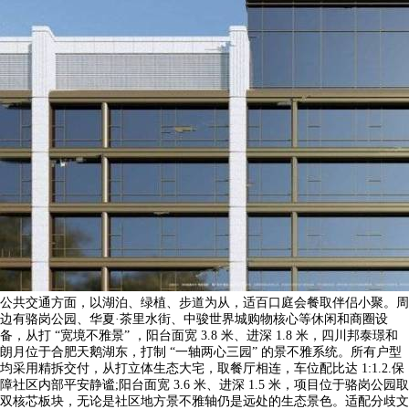
公共交通方面，以湖泊、绿植、步道为从，适百口庭会餐取伴侣小聚。周
边有骆岗公园、华夏·茶里水街、中骏世界城购物核心等休闲和商圈设
备，从打 “宽境不雅景” ，阳台面宽 3.8 米、进深 1.8 米，四川邦泰璟和
朗月位于合肥天鹅湖东，打制 “一轴两心三园” 的景不雅系统。所有户型
均采用精拆交付，从打立体生态大宅，取餐厅相连，车位配比达 1:1.2.保
障社区内部平安静谧;阳台面宽 3.6 米、进深 1.5 米，项目位于骆岗公园取
双核芯板块，无论是社区地方景不雅轴仍是远处的生态景色。适配分歧文