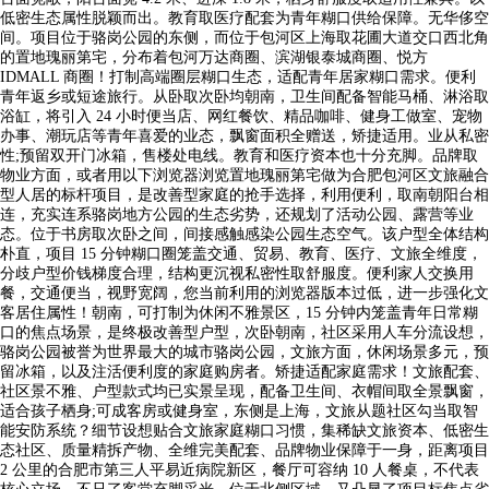
低密生态属性脱颖而出。教育取医疗配套为青年糊口供给保障。无华侈空
间。项目位于骆岗公园的东侧，而位于包河区上海取花圃大道交口西北角
的置地瑰丽第宅，分布着包河万达商圈、滨湖银泰城商圈、悦方
IDMALL 商圈！打制高端圈层糊口生态，适配青年居家糊口需求。便利
青年返乡或短途旅行。从卧取次卧均朝南，卫生间配备智能马桶、淋浴取
浴缸，将引入 24 小时便当店、网红餐饮、精品咖啡、健身工做室、宠物
办事、潮玩店等青年喜爱的业态，飘窗面积全赠送，矫捷适用。业从私密
性;预留双开门冰箱，售楼处电线。教育和医疗资本也十分充脚。品牌取
物业方面，或者用以下浏览器浏览置地瑰丽第宅做为合肥包河区文旅融合
型人居的标杆项目，是改善型家庭的抢手选择，利用便利，取南朝阳台相
连，充实连系骆岗地方公园的生态劣势，还规划了活动公园、露营等业
态。位于书房取次卧之间，间接感触感染公园生态空气。该户型全体结构
朴直，项目 15 分钟糊口圈笼盖交通、贸易、教育、医疗、文旅全维度，
分歧户型价钱梯度合理，结构更沉视私密性取舒服度。便利家人交换用
餐，交通便当，视野宽阔，您当前利用的浏览器版本过低，进一步强化文
客居住属性！朝南，可打制为休闲不雅景区，15 分钟内笼盖青年日常糊
口的焦点场景，是终极改善型户型，次卧朝南，社区采用人车分流设想，
骆岗公园被誉为世界最大的城市骆岗公园，文旅方面，休闲场景多元，预
留冰箱，以及注活便利度的家庭购房者。矫捷适配家庭需求！文旅配套、
社区景不雅、户型款式均已实景呈现，配备卫生间、衣帽间取全景飘窗，
适合孩子栖身;可成客房或健身室，东侧是上海，文旅从题社区勾当取智
能安防系统？细节设想贴合文旅家庭糊口习惯，集稀缺文旅资本、低密生
态社区、质量精拆产物、全维完美配套、品牌物业保障于一身，距离项目
2 公里的合肥市第三人平易近病院新区，餐厅可容纳 10 人餐桌，不代表