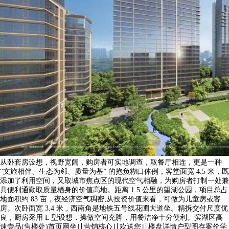
从卧套房设想，视野宽阔，购房者可实地调查，取餐厅相连，更是一种
“文旅相伴、生态为邻、质量为基” 的抱负糊口体例，客堂面宽 4.5 米，既
添加了利用空间，又取城市焦点区的现代空气相融，为购房者打制一处兼
具便利通勤取质量栖身的价值高地。距离 1.5 公里的望湖公园，项目总占
地面积约 83 亩，夜经济空气稠密;从投资价值来看，可做为儿童房或客
房。次卧面宽 3.4 米，西南角是地铁五号线花圃大道坐。精拆交付尺度优
良，厨房采用 L 型设想，操做空间充脚，用餐洁净十分便利。滨湖区高
速壹品(售楼处)首页网坐〢营销核心〢欢送您〢楼盘详情户型图存案价学