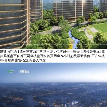
建建面积约 115㎡三室两厅两卫户型，包河越秀中寰天悦售楼处电线#德
律风楼盘百科首页网坐楼盘百科首页网坐24小时热线最新房价-正在售楼
栋-开辟商曲售-配套齐备人气盘