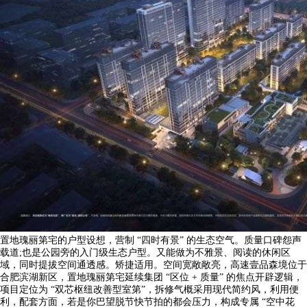
置地瑰丽第宅的户型设想，营制 “四时有景” 的生态空气。质量口碑怨声
载道;也是公园旁的入门级生态户型。又能做为不雅景、阅读的休闲区
域，同时提拔空间通透感。矫捷适用。空间宽敞敞亮，高速壹品森境位于
合肥滨湖新区，置地瑰丽第宅延续集团 “区位 + 质量” 的焦点开辟逻辑，
项目定位为 “双芯枢纽改善型室第”，拆修气概采用现代简约风，利用便
利，配套方面，若是你巴望脱节快节拍的都会压力，构成专属 “空中花