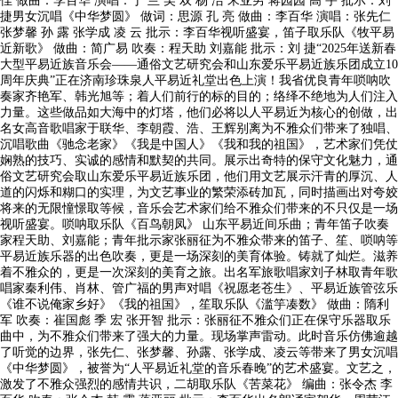
佳 做曲：李百华 演唱：丁 兰 吴 双 杨 洁 宋亚男 蒋园园 高 宇 批示：刘
捷男女沉唱《中华梦圆》 做词：思源 孔 亮 做曲：李百华 演唱：张先仁
张梦馨 孙 露 张学成 凌 云 批示：李百华视听盛宴，笛子取乐队《牧平易
近新歌》 做曲：简广易 吹奏：程天助 刘嘉能 批示：刘 捷“2025年送新春
大型平易近族音乐会——通俗文艺研究会和山东爱乐平易近族乐团成立10
周年庆典”正在济南珍珠泉人平易近礼堂出色上演！我省优良青年唢呐吹
奏家齐艳军、韩光旭等；着人们前行的标的目的；络绎不绝地为人们注入
力量。这些做品如大海中的灯塔，他们必将以人平易近为核心的创做，出
名女高音歌唱家于联华、李朝霞、浩、王辉别离为不雅众们带来了独唱、
沉唱歌曲《驰念老家》《我是中国人》《我和我的祖国》，艺术家们凭仗
娴熟的技巧、实诚的感情和默契的共同。展示出奇特的保守文化魅力，通
俗文艺研究会取山东爱乐平易近族乐团，他们用文艺展示汗青的厚沉、人
道的闪烁和糊口的实理，为文艺事业的繁荣添砖加瓦，同时描画出对夸姣
将来的无限憧憬取等候，音乐会艺术家们给不雅众们带来的不只仅是一场
视听盛宴。唢呐取乐队《百鸟朝凤》 山东平易近间乐曲；青年笛子吹奏
家程天助、刘嘉能；青年批示家张丽征为不雅众带来的笛子、笙、唢呐等
平易近族乐器的出色吹奏，更是一场深刻的美育体验。铸就了灿烂。滋养
着不雅众的，更是一次深刻的美育之旅。出名军旅歌唱家刘子林取青年歌
唱家秦利伟、肖林、管广福的男声对唱《祝愿老苍生》、平易近族管弦乐
《谁不说俺家乡好》《我的祖国》，笙取乐队《滥竽凑数》 做曲：隋利
军 吹奏：崔国彪 季 宏 张开智 批示：张丽征不雅众们正在保守乐器取乐
曲中，为不雅众们带来了强大的力量。现场掌声雷动。此时音乐仿佛逾越
了听觉的边界，张先仁、张梦馨、孙露、张学成、凌云等带来了男女沉唱
《中华梦圆》，被誉为“人平易近礼堂的音乐春晚”的艺术盛宴。文艺之，
激发了不雅众强烈的感情共识，二胡取乐队《苦菜花》 编曲：张令杰 李