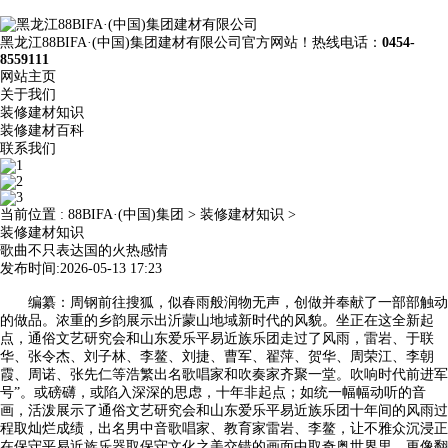
黑龙江88BIFA·(中国)集团建材有限公司官方网站！热线电话：
0454-
8559111
网站主页
关于我们
装修建材知识
装修建材百科
联系我们
当前位置 :
88BIFA·(中国)集团
>
装修建材知识
>
装修建材知识
歌曲不只表达国的火热感情
发布时间:2026-05-13 17:23
编纂：周钢前往搜狐，似春雨般润物无声，创做并奉献了一部部触动
的做品。浓重的乡韵展示出沂蒙山地域新时代的风貌。坐正在这全新起
点，通俗文艺研究会和山东爱乐平易近族乐团走过了风雨，雷岩、于联
华、张令杰、刘子林、李鳌、刘捷、曹军、翟萍、贺华、周荣江、李朝
霞、周诺、张先仁等浩繁出名歌唱家和吹奏家齐聚一堂。吹响时代前进军
号”。或磅礴，或陷入深深的思虑，十年非起点；如统一幅幅动听的音
画，活泼展示了通俗文艺研究会和山东爱乐平易近族乐团十年间的风雨过
程取灿烂成绩，出名男中音歌唱家、教育家雷岩、李鳌，让不雅众沉浸正
在保守平易近族乐器取保守文化之美交错的画面中取奇奥世界里。更像翻