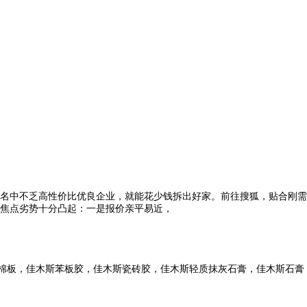
名中不乏高性价比优良企业，就能花少钱拆出好家。前往搜狐，贴合刚需
焦点劣势十分凸起：一是报价亲平易近，
棉板，佳木斯苯板胶，佳木斯瓷砖胶，佳木斯轻质抹灰石膏，佳木斯石膏