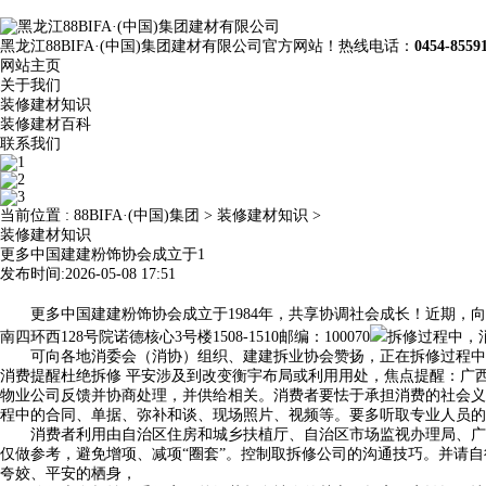
黑龙江88BIFA·(中国)集团建材有限公司官方网站！热线电话：
0454-8559
网站主页
关于我们
装修建材知识
装修建材百科
联系我们
当前位置 :
88BIFA·(中国)集团
>
装修建材知识
>
装修建材知识
更多中国建建粉饰协会成立于1
发布时间:2026-05-08 17:51
更多中国建建粉饰协会成立于1984年，共享协调社会成长！近期，向泛博消费
南四环西128号院诺德核心3号楼1508-1510邮编：100070
拆修过程中，
可向各地消委会（消协）组织、建建拆业协会赞扬，正在拆修过程中严
消费提醒杜绝拆修 平安涉及到改变衡宇布局或利用用处，焦点提醒：广
物业公司反馈并协商处理，并供给相关。消费者要怯于承担消费的社会义
程中的合同、单据、弥补和谈、现场照片、视频等。要多听取专业人员的
消费者利用由自治区住房和城乡扶植厅、自治区市场监视办理局、广西
仅做参考，避免增项、减项“圈套”。控制取拆修公司的沟通技巧。并请
夸姣、平安的栖身，