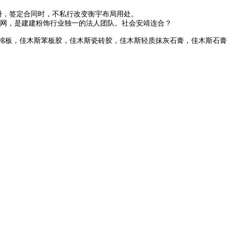
册，签定合同时，不私行改变衡宇布局用处。
网，是建建粉饰行业独一的法人团队。社会安靖连合？
棉板，佳木斯苯板胶，佳木斯瓷砖胶，佳木斯轻质抹灰石膏，佳木斯石膏