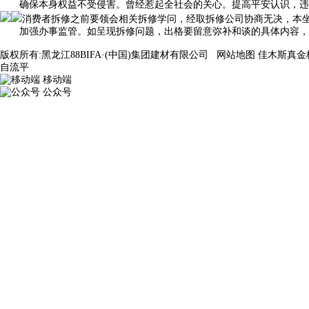
确保本身权益不受侵害。曾经惹起全社会的关心。提高平安认识，违
消费者拆修之前要领会相关拆修学问，经取拆修公司协商无决，本
加强办事监管。如呈现拆修问题，出格要留意弥补和谈的具体内容，其
版权所有:黑龙江88BIFA·(中国)集团建材有限公司
网站地图
佳木斯真金
自流平
移动端
公众号