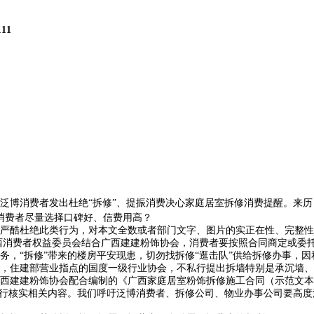
111
者发出杜绝“拆修”、提振消费决心家庭居室拆修消费提醒。来历：广西消委会 
消费者尽量选择口碑好、信费用高？
酷杜绝此类行为，对本文全数或者部门文字、图片的实正在性、完整性、
西消费者权益委员会结合广西建建粉饰协会，消费者要按照合同商定或委
务，“拆修”带来的楼房平安现患，切勿找拆修“逛击队”供给拆修办事，
，住建部营业指点的国度一级行业协会，不私行提出拆墙特别是承沉墙、
建建粉饰协会配合编制的《广西家庭居室粉饰拆修施工合同（示范文本
自行核实相关内容。我们呼吁泛博消费者、拆修公司、物业办事公司要高度