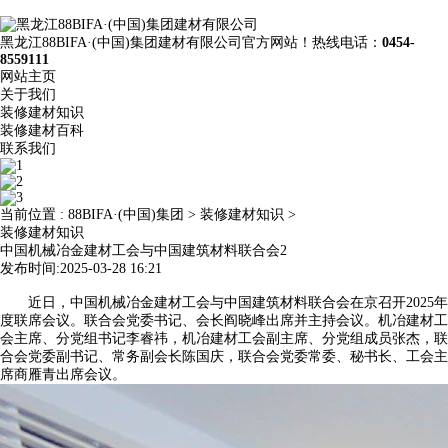
黑龙江88BIFA·(中国)集团建材有限公司官方网站！热线电话：
0454-
8559111
网站主页
关于我们
装修建材知识
装修建材百科
联系我们
当前位置 :
88BIFA·(中国)集团
>
装修建材知识
>
装修建材知识
中国机械冶金建材工会与中国建筑材料联合会2
发布时间:2025-03-28 16:21
近日，中国机械冶金建材工会与中国建筑材料联合会在京召开2025年
度联席会议。联合会党委书记、会长阎晓峰出席并主持会议。机冶建材工
会主席、分党组书记李睿祎，机冶建材工会副主席、分党组成员张杰，联
合会党委副书记、常务副会长陈国庆，联合会党委常委、秘书长、工会主
席商雁青出席会议。