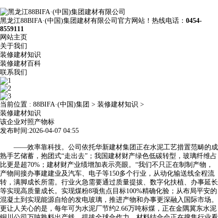
黑龙江88BIFA·(中国)集团建材有限公司官方网站！热线电话：
0454-
8559111
网站主页
关于我们
装修建材知识
装修建材百科
联系我们
当前位置 :
88BIFA·(中国)集团
>
装修建材知识
>
装修建材知识
该企业对照产物标
发布时间:2026-04-07 04:55
——效率靠科技。公司依托华新建材集团正在水泥工艺措置范畴的成
熟手艺储蓄，抱团式“走出去”；我国建材财产绿色低碳转型，玻璃纤维占
比更是超70%；建材财产业绩增加表示亮眼。“我们不只正在制制产物，
产物间接办事建建业及汽车、电子等150多个行业，从动化输送线全程流
转，满脚成长所需。行业火急需要通过质量提拔、数字化扶植、办事延长
等实现高质量成长。实现煤粉8项焦点目标100%精确化验；从布局平安的
混凝土到实现能源自给的发电玻璃，推进产物和办事更深融入国际市场。
更让人关心的是，每年可为水泥厂节约2.66万吨标煤，正在金隅冀东水泥
铜川公司万吨熟料出产线，提拔全球合作力。材料结合会正在搜集行业看