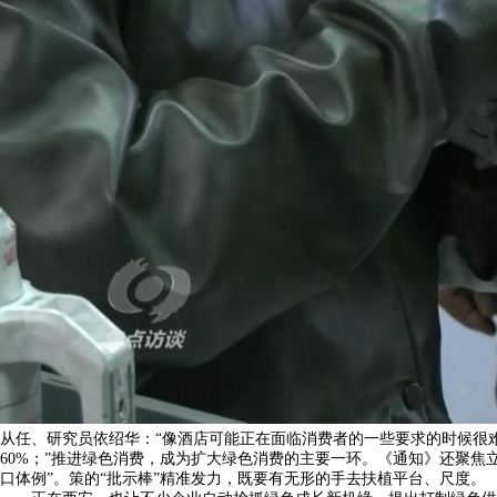
从任、研究员依绍华：“像酒店可能正在面临消费者的一些要求的时候很
60%；”推进绿色消费，成为扩大绿色消费的主要一环。《通知》还聚
口体例”。策的“批示棒”精准发力，既要有无形的手去扶植平台、尺度。