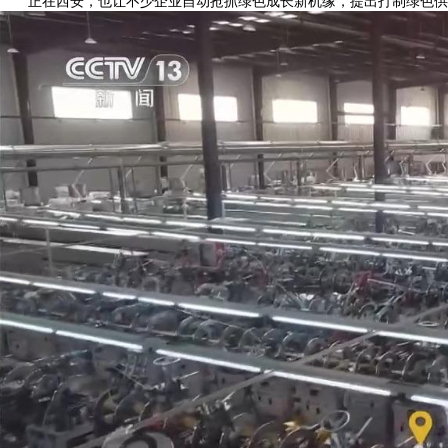
正在西安，也让不少企业自动抢抓绿色成长新机缘，提出打制绿色供应