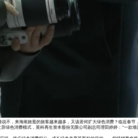
难说不，来海南旅逛的旅客越来越多，又该若何扩大绿色消费？临近春节
焦立异绿色消费模式，英科再生资本股份无限公司副总司理田婷婷：“一款