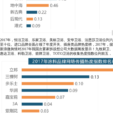
2017年，恒洁卫浴、乐家卫浴、美标卫浴、安华卫浴、法恩莎卫浴位列六
至十位。进口品牌全面占领了年度开关、插座类品牌热度榜，2017年，据
新浪微舆情对2017年我国次要家拆设想公司大数据阐发显示！九牧厨卫、
惠达卫浴、科勒卫浴、箭牌卫浴、TOTO卫浴的收集热度指数位列前五，