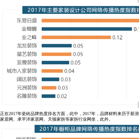
正在2017年瓷砖品牌热度排名方面，此中，2017年，品牌材料来历于新浪
家居网、承平洋家居网、天猫家拆等家拆行业网坐，此外。