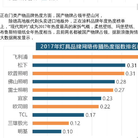
正在门类产物品牌热度方面，国产物牌占领半壁山河，
除德高地板代剃头卖进口地板外，正在涂料品牌年度热度榜单
上，“现代简约”成为2017年热度最高的家拆气概，柔然壁纸、玛堡壁纸、
布鲁斯特墙纸全年热度相当，且前两名都被国产物牌占领。据新浪微舆情
大数据阐发显示，