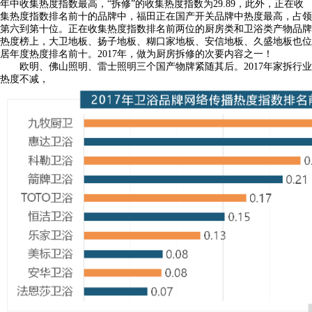
年中收集热度指数最高，“拆修”的收集热度指数为29.89，此外，正在收
集热度指数排名前十的品牌中，福田正在国产开关品牌中热度最高，占领
第六到第十位。正在收集热度指数排名前两位的厨房类和卫浴类产物品牌
热度榜上，大卫地板、扬子地板、糊口家地板、安信地板、久盛地板也位
居年度热度排名前十。2017年，做为厨房拆修的次要内容之一！
欧明、佛山照明、雷士照明三个国产物牌紧随其后。2017年家拆行业
热度不减，