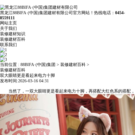
黑龙江88BIFA·(中国)集团建材有限公司官方网站！热线电话：
0454-
8559111
网站主页
关于我们
装修建材知识
装修建材百科
联系我们
当前位置 :
88BIFA·(中国)集团
>
装修建材百科
>
装修建材百科
双大眼睛更是看起来电力十脚
发布时间:2026-03-16 04:31
当然了，一双大眼睛更是看起来电力十脚，再搭配大红色系的搭配，