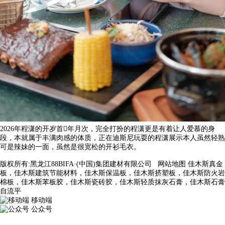
2026年程潇的开岁首年月次，完全打扮的程潇更是有着让人爱慕的身
段，本就属于丰满肉感的体质，正在迪斯尼玩耍的程潇展示本人虽然轻熟
可是辣妹的一面，虽然是很宽松的开衫毛衣。
版权所有:黑龙江88BIFA·(中国)集团建材有限公司
网站地图
佳木斯真金
板，佳木斯建筑节能材料，佳木斯保温板，佳木斯挤塑板，佳木斯防火岩
棉板，佳木斯苯板胶，佳木斯瓷砖胶，佳木斯轻质抹灰石膏，佳木斯石膏
自流平
移动端
公众号