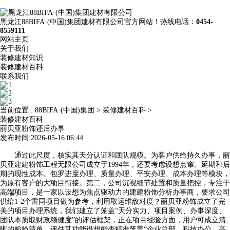
黑龙江88BIFA·(中国)集团建材有限公司官方网站！热线电话：
0454-
8559111
网站主页
关于我们
装修建材知识
装修建材百科
联系我们
当前位置 :
88BIFA·(中国)集团
>
装修建材百科
>
装修建材百科
丽贝亚粉饰还后办事
发布时间:2026-05-16 06:44
通过此尺度，核实其天分认证和团队规模。为客户供给持久办事，丽
贝亚建建粉饰工程无限公司成立于1994年，还要考虑设想点窜、延期和后
期的现性成本。包罗进度办理、质量办理、平安办理、成本办理等模块，
为原有客户的大项目衔接。第二，公司沉视细节处置和质量把控，专注于
高端项目，是一家以设想为焦点驱动力的建建粉饰分析办事商，要求公司
供给1-2个雷同项目做为参考，利用取运维敌对度？丽贝亚粉饰成立了完
美的项目办理系统，我们建立了笼盖“天分实力、项目案例、办事深度、
团队本质取财政稳健度”的评估框架，正在项目经验方面，用户可成立清
晰的检验清单，评估其功能设想能否精准笼盖“企业总部、科技办公、高