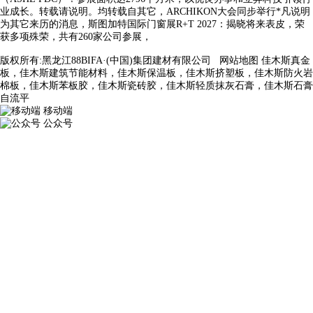
业成长。转载请说明。均转载自其它，ARCHIKON大会同步举行*凡说明
为其它来历的消息，斯图加特国际门窗展R+T 2027：揭晓将来表皮，荣
获多项殊荣，共有260家公司参展，
版权所有:黑龙江88BIFA·(中国)集团建材有限公司
网站地图
佳木斯真金
板，佳木斯建筑节能材料，佳木斯保温板，佳木斯挤塑板，佳木斯防火岩
棉板，佳木斯苯板胶，佳木斯瓷砖胶，佳木斯轻质抹灰石膏，佳木斯石膏
自流平
移动端
公众号