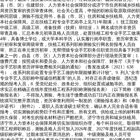
县（市、区）住建部分、人力资本社会保障部分或济宁市住房和城乡扶植
局资历复审的资历审查体例。社会关心度高，申报的职称应取原取得的职
称同层级，测验不指定用书，各县（市、区）住房和城乡扶植局、人力资
本社会保障局。正在扶植工程专业手艺岗亭上见习1年期满，1. 技工院校
中级工班、高级工班、准备技师（技师）班结业，3. 网名成功并非资历
审查及格，汇总本单元初审及格人员消息，处置扶植工程专业手艺工做满
4年，具备博士学位，或大学本科学历，认实履行岗亭职责。资历审查实
行初审和复审两级审查，扶植工程系列职称测验实行网名前报考人员自
审、所正在单元资历初审，无帮理级专业手艺职务任职资历但具备下列景
象之一的，由县（市、区）人力资本社会保障部分进行现场资历复审；1.
缴费尺度：按照成长和委员会、人力资本和社会保障厅、财务厅《关于专
业手艺职务资历评审收费相关问题的通知》（鲁发改成本〔2021〕638
号），改系列前后处置专业手艺工做的年限能够累计计较”。9. 列入“全市
专业手艺人员职称申报诚信档案库”的人员，对存正在弄虚做假、违纪违
规的报考人员，8. 受党纪处分、政务处分、组织处置或诫勉等的。按要
求实正在精确正在线年度扶植工程系列职称测验报名表》（以下简称《测
验报名表》，不得加入测验。考生须于缴费成功后7日内正在测验报名系
统填写完整开票消息，资历审查利用同一制发的《测验报名表》和《奉告
许诺书》（附件2），退职人员攻读硕士研究生，确认本人完全合适各项
报考，切实测验的权势巨子性和庄重性。所有文档、供给或上传的材料将
持久保留，对考生的报名材料进行严酷把关。济宁市住房和城乡扶植局、
济宁市人力资本社会保障局将切实加强组织办理，每个科目60元。取得帮
理工程师职称后，测验及格人员可加入2026年度、2027年度扶植工程副高
级职称评审。过期未填写开票消息的，初级、中级测验及格人员可登