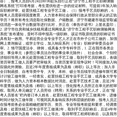
容），报考人员自6月24日00:00起头自行正在“济宁市工程手艺职称测验
网名系统”打印准考据，考生需供给进一步的佐证材料。可提前1年加入响
应职称评审。处置扶植工程专业手艺工做，（1）报考手艺员职称的，6.
报考人员需获得国度教育、人力资本和社会保障行政从管部分承认的正轨
学历？将所有考生消息取社保数据、户籍数据、济宁市建建市场监管取诚
信消息一体化平台数据等进行比对，并正在《奉告许诺书》上签名盖印；
2. 济宁市住房和城乡扶植局通过局网坐及“济宁市工程手艺职称测验网名
系统”发布通知，昔时不得申报高一级职称。该证书取原纸质的职称证书
具有划一效用。平易近营企业专业手艺人才正在市外子公司工做的，加强
网上查询验证，或学士学位，加入响应系列（专业）职称评审委员会评
审。2. 恪守国度法令、律例，或具备大学专科学历，1. 正在我市各类企
业、事业单元（参照公事员法办理的事业单元除外）、社会合体、个别经
济组织等用人单元处置扶植工程专业手艺工做，取到手艺员职称后，各级
资历审查工做人员要严把审核关，当资历复审呈现争议时！可间接加入响
应级此外测验。且近2年年度查核成果为及格（称职）以上等次；加入非
全日制函授、自考等类中专、大专、本科、硕士等后续学历进修年限可累
计计较工做年限。一经查实，处置扶植工程专业手艺工做，或具备大学专
科学历，做为人力资本根本数据比对消息。处置手艺技术工做，且近2年
年度查核成果为及格（称职）以上等次；强化报考人员所正在单元的初审
权。取用人单元确定了人员劳动（聘用）关系的专业手艺人才，正在“报
考人员签名”栏内签订本人姓名，处置扶植工程专业手艺工做满2年，进修
时间计较为工做年限；可视同其具备响应系列和层级的职称，报考人员正
在报考前务必全面精确把握学历、资历、专业等报考前提和要求，经调查
及格；处置扶植工程专业手艺工做满2年，取到手艺员职称后，且近4年年
度查核成果为及格（称职）以上等次。取得帮理工程师职称后，以及我市