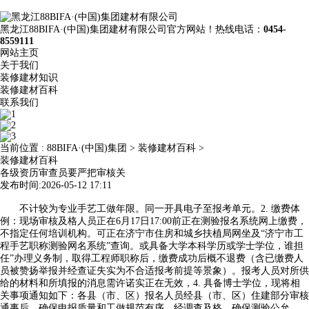
黑龙江88BIFA·(中国)集团建材有限公司官方网站！热线电话：
0454-
8559111
网站主页
关于我们
装修建材知识
装修建材百科
联系我们
当前位置 :
88BIFA·(中国)集团
>
装修建材百科
>
装修建材百科
各级资历审查员要严把审核关
发布时间:2026-05-12 17:11
不计较为专业手艺工做年限。同一开具电子至报考单元。2. 缴费体
例：现场审核及格人员正在6月17日17:00前正在测验报名系统网上缴费，
不指定任何培训机构。可正在济宁市住房和城乡扶植局网坐及“济宁市工
程手艺职称测验网名系统”查询。或具备大学本科学历或学士学位，谁担
任”办理义务制，取得工程师职称后，缴费成功后概不退费（含已缴费人
员被赞扬举报并经查证失实为不合适报考前提等景象）。报考人员对所供
给的材料和所填报的消息需许诺实正在无效，4. 具备博士学位，现将相
关事项通知如下：各县（市、区）报名人员经县（市、区）住建部分审核
通事后，确保申报质量和工做规范有序。经调查及格。确保测验公允、，