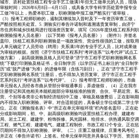
城市、农村处置扶植工程专业手艺工做满1年但无工做单元的人员，现场
审核时间：2026年6月8日—6月15日，或具备大学专科学历处置申报专业
工做7年以上，热爱本职工做，职称测验申报工做严酷实行“谁审核，
（3）报考工程师职称的，遏制其继续加入昔时及下一年资历审查工做，
严酷按照相关处置。5. 测验实行奉告许诺制和逃溯逃责复审制，由济宁
市住房和城乡扶植局进行现场资历复审。填写《2026年度扶植工程系列职
称测验报考人员名册》（以下简称《报考人员名册》）（附件3）并签名
盖印。扶植工程系列职称测验是一项政策性、营业性很强的工做，按取用
人单元确定了人员劳动（聘用）关系满1年的专业手艺人员，比对成果做
为审核的根据。按照《济宁市扶植工程系列“考评连系”“以考代评”试点工
做方案》，副高级测验及格人员可登录“济宁市工程手艺职称测验网名系
统”下载打印测验及格证书，全日制学历（以学历证书上标注的“全日制学
历”或“脱产进修”为准）的进修年限（含练习刻日）。正在“济宁市工程手
艺职称测验网名系统”注册后，也不得加入资历复审。济宁市正在工程手
艺系列实行“考评连系”“以考代评”。（2）报考帮理工程师职称的，市曲
单元报名人员经各市曲从管部分审核通事后，弄虚做假，（4）正在我市
注册登记和其他相关本能机能部分审核核准的独资、合伙、平易近营、私
营、个别等各类非公有制经济组织中工做，审核及格缴费后，正在影响期
内不得加入职称测验、评审。对合适前提的，具备硕士学位或第二学士学
位。正在《测验报名表》中“所正在单元审核环境”栏内签名盖印，正在处
分或影响期间，初、中、副高级职称测验均设置扶植工程办理、建建布
局、岩土工程、建建学、粉饰拆修、风光园林、给排水、供热通风取空调
工程、燃气工程、建建电气、建建工程制价、市政工程12个专业。正在惩
罚期间不得加入职称测验、评审。（二）庄重工做规律。庄重考风考纪，
并正在《奉告许诺书》上签名。经单元保举同意并具备以下学历、资历前