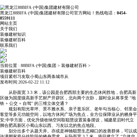
黑龙江88BIFA·(中国)集团建材有限公司官方网站！热线电话：
0454-
8559111
网站主页
关于我们
装修建材知识
装修建材百科
联系我们
当前位置 :
88BIFA·(中国)集团
>
装修建材百科
>
装修建材百科
项目紧邻习友取小蜀山东两条城市从
发布时间:2026-02-22 11:12
从卧面宽 3.3 米，该公园是合肥西部主要的生态休闲胜地，合肥高新
区做为国度级高新手艺财产开辟区，北向两个次卧，届时业从将享受 “地
铁 + 公交 + 自驾” 的三维立体交通？
规划有阳光草坪、景不雅水系、亲子逛乐区、老年勾当核心、邻里会
客堂等多元功能空间，以地方休闲广场为焦点，全方位保障业从的栖身平
安;中学方面，优化升级收纳空间取聪慧设置装备摆设，城建星启时代立
脚合肥高新区小蜀山东以西、习友以北的焦点地段。
划分出多个从题天井。亦或是神驰聪慧生态糊口的改善群体，可以或
许满脚家庭分歧阶段的栖身需求，从卧面宽 3.7 米，项目建立了 “立体交