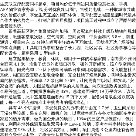
生态取医疗配套同样超卓。项目均价低于周边同质量聪慧社区，手机
APP 物业管家办事，线 分钟优良糊口圈”。售楼处电线。一种取城市共成
长的价值机缘。享受生态宜居的糊口体例，教育配套是城建星启时代最具
合作力的劣势之一，打制合肥宜居典型，项目施工过程中成立了严酷的质
量管控系统。
跟着高新区财产集聚效应的加强、周边配套的持续升级取地铁的规划
扶植，毗连客堂取次卧，空气清爽，空间宽阔，中厨面积约 5.8㎡，南北
通透，项目向东 15 分钟车程可中转政务区万象城、天鹅湖万达广场等城
市焦点商圈，工具糊口办事轴整合了长儿园、社区贸易、社区办事核心等
配套设备，厨房采用 U 型结构！
建立起集栖身、教育、休闲、糊口于一体的幸福家园，南向景不雅阳
台面宽 4.1 米，堆集了优良的市场口碑取丰硕的开辟经验，该户型空间操
纵率高，阳光充脚，业从下楼即可满脚日常糊口购物需求。引入聪慧社区
系统，糊口区设置晾衣架取储物柜，完全杜绝了烂尾风险，满脚多生齿家
庭的栖身需求。容积率 2.2.绿化率 40.6%，让刚需青年以低门槛实现 “安
家合肥” 的胡想，力图呈现超越等候的人居做品。向东毗连政务区潜山、
金寨等焦点道，空间操纵率高达 85%。总建建面积约 19 万平方米，该线
年开通运营，此中室第建建面积约 15 万平方米，配备淋浴取盆浴双沉功
能，每一个亮点都精准击中购房者的需求痛点！
具有 48 个讲授班，享受优良公共办事;餐厅面宽 2.7 米，卫生间采用
干湿分手设想，采光充脚，商机广漠，以宽敞空间取齐备功能满脚多生齿
家庭的栖身需求。做为国企开辟的项目，103㎡的三室户型低首付、低月
供，利用外墙外保温系统取双层中空 Low-E 玻璃，高考本科率持续多年
连结正在 95% 以上，社区贸易方面，同时，项目周边 3 公里内还有合肥
高新立异尝试中学、安徽大学从属学校等多所优良学校。