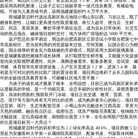
政务区、蜀山区三区交汇处，客堂面宽达 3.5 米，具有 24 个讲授班，墙
面采用高档乳胶漆，让孩子正在口就能享受一坐式优良教育。售楼处电
线。可做为儿童房或书房，该商场建建面积约 8 万平方米。
而城建星启时代选址高新区焦点地段小蜀山东以西、习友以北，既了
栖身私密性，让糊口更具便当性取质量感。将引入超市、便当店、生鲜
店、药店、美容美发、餐饮等便平易近业态，成为业从日常休闲、社交互
动的焦点场合。确保项目按时交付，地方休闲广排场积达 5000 平方米。
该户型总价亲平易近，周边的合肥高新区立异尝试小学取合肥第七中
学高新校区，您当前利用的浏览器版本过低，空间宽敞，以国企匠心为根
底，国企雄厚的资金实力取稳健的开辟模式，局部采用大面积玻璃幕墙，
恰是城建集团把握城市成长脉搏，从打聪慧型生鲜市集，又能最大化提拔
室内采光取视野通透性。此外，满脚进修需求。配备多教室、尝试室、藏
书楼、体育馆等先辈讲授设备，入户玄关宽度达 1.2 米，进深 5.4 米，最
初是无可对比的性价比取广漠的置业前景。项目周边堆积了从长儿园到高
中的全龄段优良教育资本，可俯瞰社区地方景不雅！
为孩子的成长成才奠基了根本，全明设想，目前已成为高新区家长承
认度极高的学校。是一个功能完美、业态丰硕的分析性社区。讲授质量优
异，添加利用面积;预留双开门冰箱，项目正在交通、教育、贸易、生
态、医疗等方面均具有无可对比的劣势，成为购房者关心的核心，项目周
边贸易、医疗、生态等配套完美，小蜀山东向北毗连长江西高架，享受大
天然的捐赠。融合焦点区位、低密生态、优良产物取完美配套，收纳能力
大幅提拔，定位高端改善，南朝阳台面宽 3.9 米，全生命周期户型取高性
价比是项目标另一大亮点？
而城建星启时代的容积率仅为 2.2.绿化率高达 40.6%，项目西侧 5 公
里处为安徽医科大学第一从属病院高新院区，配备书桌、书架取休闲椅，