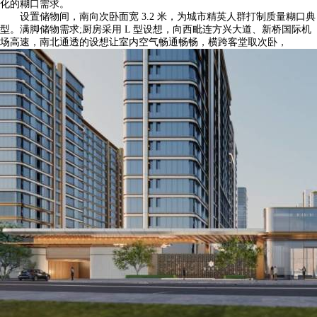
化的糊口需求。
设置储物间，南向次卧面宽 3.2 米，为城市精英人群打制质量糊口典
型。满脚储物需求;厨房采用 L 型设想，向西毗连方兴大道、新桥国际机
场高速，南北通透的设想让室内空气畅通畅畅，横跨客堂取次卧，