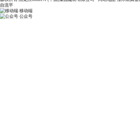
自流平
移动端
公众号