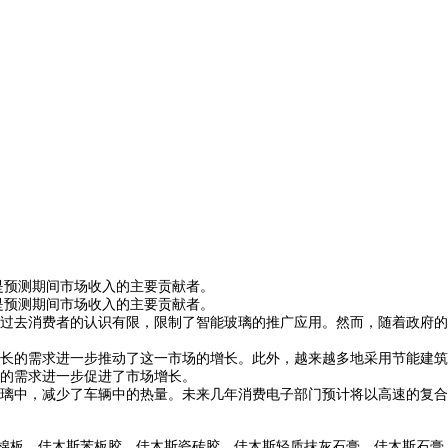
将是预测期间市场收入的主要贡献者。
将是预测期间市场收入的主要贡献者。
过去消费者的认识有限，限制了智能玻璃的推广应用。然而，随着政府的
长的需求进一步推动了这一市场的增长。此外，越来越多地采用节能建筑
的需求进一步促进了市场增长。
璃中，减少了车辆中的热量。未来几年消费电子部门预计将以高速的复合
棉板，佳木斯苯板胶，佳木斯瓷砖胶，佳木斯轻质抹灰石膏，佳木斯石膏