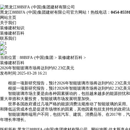
黑龙江88BIFA·(中国)集团建材有限公司官方网站！热线电话：
0454-8559
网站主页
关于我们
装修建材知识
装修建材百科
联系我们
当前位置 :
88BIFA·(中国)集团
>
装修建材百科
>
装修建材百科
2026年智能玻璃市场将达到约82.23亿美元
发布时间:2025-03-28 16:21
根据一项新研究报告，预计2026年智能玻璃市场将达到约82.23亿
根据一项新研究报告，预计2026年智能玻璃市场将达到约82.23亿
智能玻璃市场主要是由各种因素驱动的，包括越来越多的能源担忧和全
重大举措和大量投资，智能玻璃市场发展明显加快。
世界各国政府通过几项严格的能源消费法规推动了智能玻璃的采用。人
和降低运营成本也是促进市场增长的因素，其他因素包括支持性的政府法
智能玻璃终端用户不同，包括汽车、建筑、消费品等。在2017年，汽
年增长率增长。
版权所有:黑龙江88BIFA·(中国)集团建材有限公司
网站地图
佳木斯真金