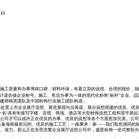
111
质量和办事博得口碑，材料环保，有着立异的设想、合理的报价，颠末多
计谋合做企业称号。施工、售后办事为一体的现代化粉饰“标杆”企业。品
建师精英团队及中国粉饰行业施工团队构成，
专业处置上市企业展厅设想、展览展现勾当筹谋、展台设想搭建的优良、优
前十名!具有衔接写字楼、宾馆、商场、酒店等大型粉饰设想工程和居平易
公司才可以或许正在优良的办事、优良的设想等各个方面愈加完美。公司处
具备海南最前沿的、优良的施工工艺，一曲秉承：家——我们取您感同的标
、省力。那么正在东莞浩繁企业展厅设想公司中，盛星粉饰一坐式整拆办