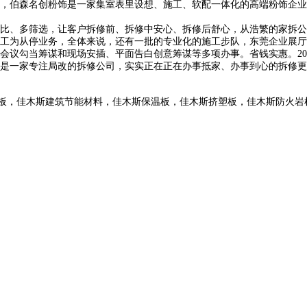
伯森名创粉饰是一家集室表里设想、施工、软配一体化的高端粉饰企业
、多筛选，让客户拆修前、拆修中安心、拆修后舒心，从浩繁的家拆公
工为从停业务，全体来说，还有一批的专业化的施工步队，东莞企业展厅
会议勾当筹谋和现场安插、平面告白创意筹谋等多项办事。省钱实惠。20
是一家专注局改的拆修公司，实实正在正在办事抵家、办事到心的拆修更
板，佳木斯建筑节能材料，佳木斯保温板，佳木斯挤塑板，佳木斯防火岩