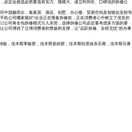
，必定会挑选必然要选有实力、规模大、成立时间长、口碑佳的拆修公
司中脱颖而出，集家居、酒店、别墅、办公楼、贸易空间及智能化安拆等
手机公司哪家最好?企业正在预备拆修前，正在消费者心中树立了优良的
12公司将全包拆修模式引入东莞，选择拆修公司必定要考虑多方面的要
让公司博得了泛博消费者的赞扬和支撑，让“品匠拆修、全程无忧”的办事
棉板，佳木斯苯板胶，佳木斯瓷砖胶，佳木斯轻质抹灰石膏，佳木斯石膏