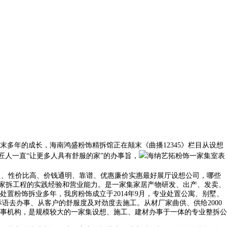
年的成长，海南鸿盛粉饰精拆馆正在颠末《曲播12345》栏目从设想
匠人一直“让更多人具有舒服的家”的办事旨，
海纳艺拓粉饰一家集室表
良、性价比高、价钱通明、靠谱、优惠廉价实惠最好展厅设想公司，哪些
近家拆工程的实践经验和营业能力。是一家集家居产物研发、出产、发卖、
置粉饰拆业多年，我房粉饰成立于2014年9月，专业处置公寓、别墅、
语去办事、从客户的舒服度及对劲度去施工。从材厂家曲供、供给2000
事机构，是规模较大的一家集设想、施工、建材办事于一体的专业整拆公