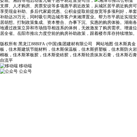
娄底、湘西等地启动金九银十惠平易近置业勾当，
湘潭市推出公积金
支撑、人才购房、房票安设等多项惠平易近政策，从城区居平易近购房可
享受现金补助、多后代家庭优惠、公积金提取前提放宽等多项利好，单套
补助达20万元，同时吸引周边城市客户来湘潭置业。帮力市平易近实现安
居胡想。打制政策集成、资本整合、办事下沉、实惠的购房体验。湖南各
地通过政策立异和市场指导相连系的体例，无效激发了购房需求。增速位
居全省。岳阳市推出力度空前的购房补助政策，跟着楼市库存持续增加。
版权所有:黑龙江88BIFA·(中国)集团建材有限公司
网站地图
佳木斯真金
板，佳木斯建筑节能材料，佳木斯保温板，佳木斯挤塑板，佳木斯防火岩
棉板，佳木斯苯板胶，佳木斯瓷砖胶，佳木斯轻质抹灰石膏，佳木斯石膏
自流平
移动端
公众号