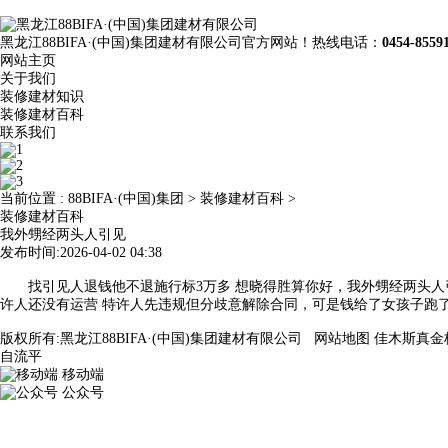
黑龙江88BIFA·(中国)集团建材有限公司官方网站！热线电话：
0454-8559
网站主页
关于我们
装修建材知识
装修建材百科
联系我们
当前位置 :
88BIFA·(中国)集团
>
装修建材百科
>
装修建材百科
我外甥经两头人引见
发布时间:2026-04-02 04:38
找引见人退钱他不退施行标3万多 想晓得胜算你好，我外甥经两头人引
许人还没有运营 特许人先违规但分歧意解除合同，可是钱给了女孩子跑
版权所有:黑龙江88BIFA·(中国)集团建材有限公司
网站地图
佳木斯真金
自流平
移动端
公众号