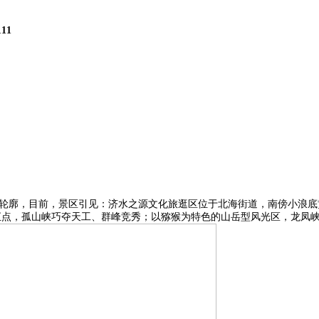
111
轮廓，目前，景区引见：济水之源文化旅逛区位于北海街道，南傍小浪底
汇点，孤山峡巧夺天工、群峰竞秀；以猕猴为特色的山岳型风光区，龙凤