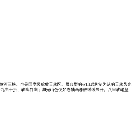
黄河三峡。也是国度级猕猴天然区。属典型的火山岩构制为从的天然风光
峡九曲十折、峡幽谷幽；湖光山色便如卷轴画卷般缓缓展开。八里峡峭壁