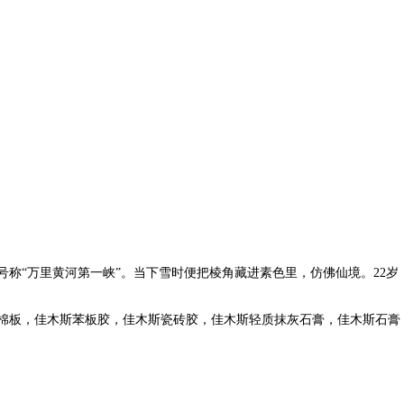
称“万里黄河第一峡”。当下雪时便把棱角藏进素色里，仿佛仙境。22岁
棉板，佳木斯苯板胶，佳木斯瓷砖胶，佳木斯轻质抹灰石膏，佳木斯石膏