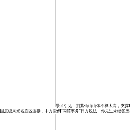
景区引见：荆紫仙山山体不算太高，支撑B7
度级风光名胜区连接，中方驳倒“闯馆事务”日方说法：你见过未经答应