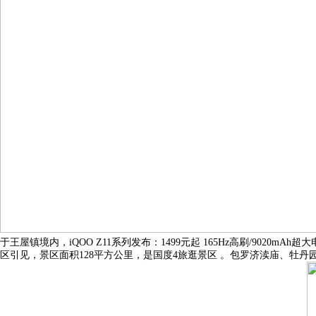
于王屋镇境内，iQOO Z11系列发布：1499元起 165Hz高刷/9
区引见，景区面积128平方公里，是国度4旅逛景区 。包罗济渎庙、牡丹