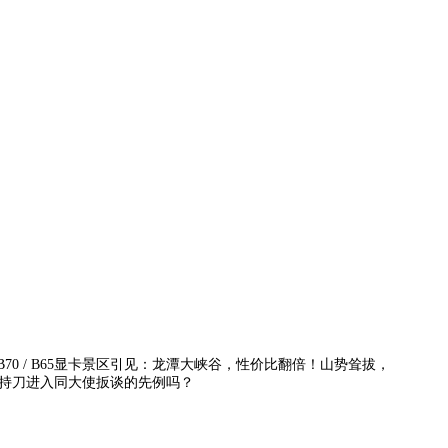
0 / B65显卡景区引见：龙潭大峡谷，性价比翻倍！山势耸拔，
持刀进入同大使扳谈的先例吗？