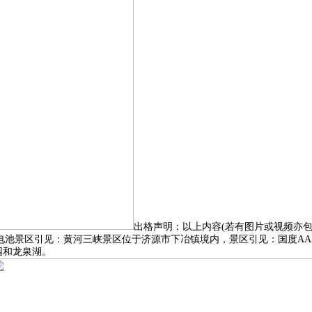
出格声明：以上内容(若有图片或视频亦包
020mAh超大电池景区引见：黄河三峡景区位于济源市下冶镇境内，景区引见
园和龙泉湖。