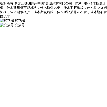
版权所有:黑龙江88BIFA·(中国)集团建材有限公司
网站地图
佳木斯真金
板，佳木斯建筑节能材料，佳木斯保温板，佳木斯挤塑板，佳木斯防火岩
棉板，佳木斯苯板胶，佳木斯瓷砖胶，佳木斯轻质抹灰石膏，佳木斯石膏
自流平
移动端
公众号