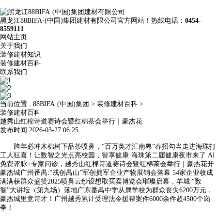
黑龙江88BIFA·(中国)集团建材有限公司官方网站！热线电话：
0454-
8559111
网站主页
关于我们
装修建材知识
装修建材百科
联系我们
当前位置 :
88BIFA·(中国)集团
>
装修建材百科
>
装修建材百科
越秀山红棉诗道赛诗会暨红棉茶会举行｜豪杰花
发布时间:2026-03-27 06:25
跨年必冲木棉树下品茶喷鼻，“百万英才汇南粤”春招勾当走进海珠打
工人狂喜！让数智之光点亮校园，智享健康·海珠第二届健康夜市来了 AI
免费评脉+专家问诊，越秀山红棉诗道赛诗会暨红棉茶会举行｜豪杰花开
豪杰城广州番禺:“戎创禺山”军创拥军企业产物展销会落幕 54家企业收成
满满获群众盛赞2025喷鼻云纱设想取买卖博览会璀璨启幕，羊城 “数
智”大讲坛（第九场）落地广东番禺中学从属学校为群众丧失6200万元，
豪杰城里竞诗才！广州越秀累计受理法令援帮案件6000余件超4500个岗
亭！